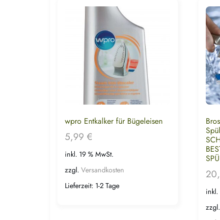
wpro Entkalker für Bügeleisen
Bros
Spü
5,99
€
SCH
BES
inkl. 19 % MwSt.
SPÜ
zzgl.
Versandkosten
20
Lieferzeit:
1-2 Tage
inkl
zzgl