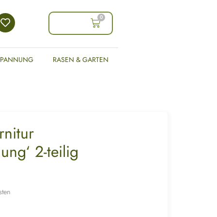
0
0,00
€
SPANNUNG
RASEN & GARTEN
nitur
ung‘ 2-teilig
sten