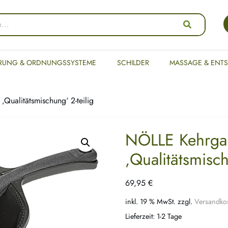
RUNG & ORDNUNGSSYSTEME
SCHILDER
MASSAGE & ENT
Qualitätsmischung‘ 2-teilig
NÖLLE Kehrgar
‚Qualitätsmisch
69,95
€
inkl. 19 % MwSt.
zzgl.
Versandko
Lieferzeit:
1-2 Tage