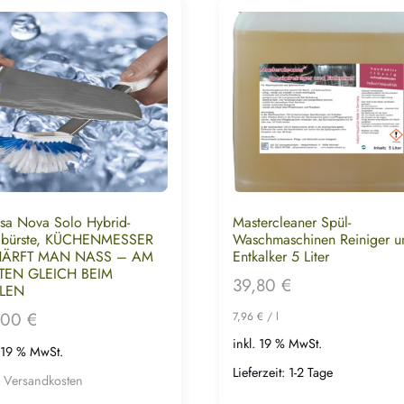
sa Nova Solo Hybrid-
Mastercleaner Spül-
lbürste, KÜCHENMESSER
Waschmaschinen Reiniger u
ÄRFT MAN NASS – AM
Entkalker 5 Liter
TEN GLEICH BEIM
39,80
€
LEN
,00
€
7,96
€
/
l
inkl. 19 % MwSt.
. 19 % MwSt.
Lieferzeit:
1-2 Tage
.
Versandkosten