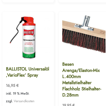
Besen
BALLISTOL Universalöl
Arenga/Elaston-Mix
‚VarioFlex‘ Spray
L.400mm
Metallstielhalter
16,95
€
Flachholz Stielhalter-
inkl. 19 % MwSt.
D.28mm
zzgl.
Versandkosten
19,95
€