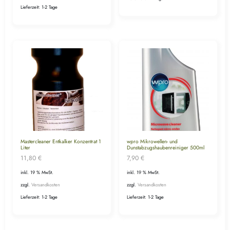
Lieferzeit:
1-2 Tage
Mastercleaner Entkalker Konzentrat 1
wpro Mikrowellen- und
Liter
Dunstabzugshaubenreiniger 500ml
11,80
€
7,90
€
inkl. 19 % MwSt.
inkl. 19 % MwSt.
zzgl.
Versandkosten
zzgl.
Versandkosten
Lieferzeit:
1-2 Tage
Lieferzeit:
1-2 Tage