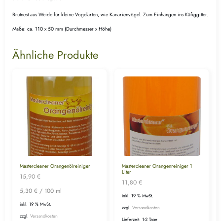
Brutnest aus Weide für kleine Vogelarten, wie Kanarienvögel. Zum Einhängen ins Käfiggitter.
Maße: ca. 110 x 50 mm (Durchmesser x Höhe)
Ähnliche Produkte
Mastercleaner Orangenölreiniger
Mastercleaner Orangenreiniger 1
Liter
15,90
€
11,80
€
5,30
€
/
100
ml
inkl. 19 % MwSt.
inkl. 19 % MwSt.
zzgl.
Versandkosten
zzgl.
Versandkosten
Lieferzeit:
1-2 Tage