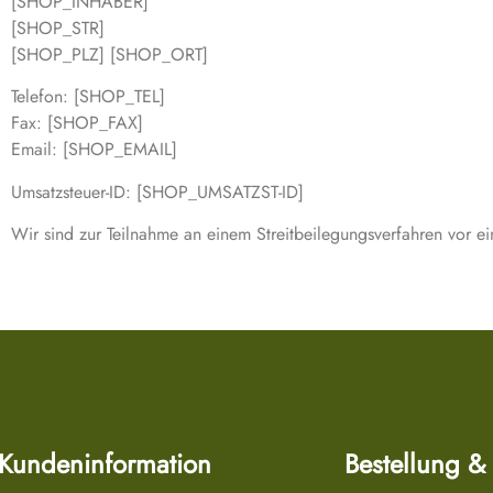
[SHOP_INHABER]
[SHOP_STR]
[SHOP_PLZ] [SHOP_ORT]
Telefon: [SHOP_TEL]
Fax: [SHOP_FAX]
Email: [SHOP_EMAIL]
Umsatzsteuer-ID: [SHOP_UMSATZST-ID]
Wir sind zur Teilnahme an einem Streitbeilegungsverfahren vor ein
Kundeninformation
Bestellung &