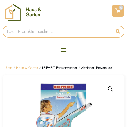
0
Haus &
Garten
Start
/
Heim & Garten
/ LEIFHEIT Fensterwischer / Abzieher ‚Powerslide‘