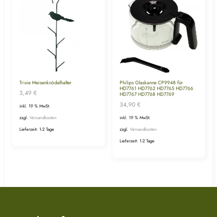
Trixie Meisenknödelhalter
Philips Glaskanne CP9948 für
HD7761 HD7762 HD7765 HD7766
3,49
€
HD7767 HD7768 HD7769
34,90
€
inkl. 19 % MwSt.
inkl. 19 % MwSt.
zzgl.
Versandkosten
zzgl.
Versandkosten
Lieferzeit:
1-2 Tage
Lieferzeit:
1-2 Tage