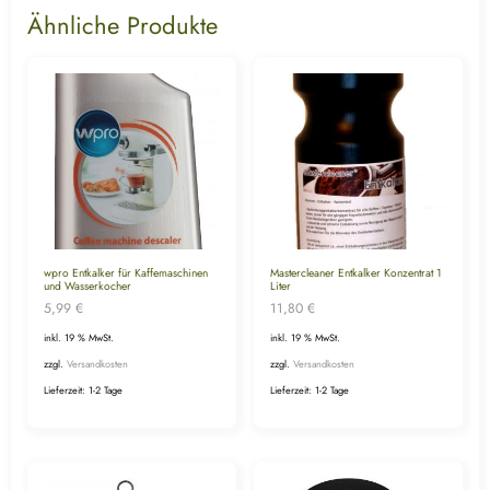
Ähnliche Produkte
wpro Entkalker für Kaffemaschinen
Mastercleaner Entkalker Konzentrat 1
und Wasserkocher
Liter
5,99
€
11,80
€
inkl. 19 % MwSt.
inkl. 19 % MwSt.
zzgl.
Versandkosten
zzgl.
Versandkosten
Lieferzeit:
1-2 Tage
Lieferzeit:
1-2 Tage