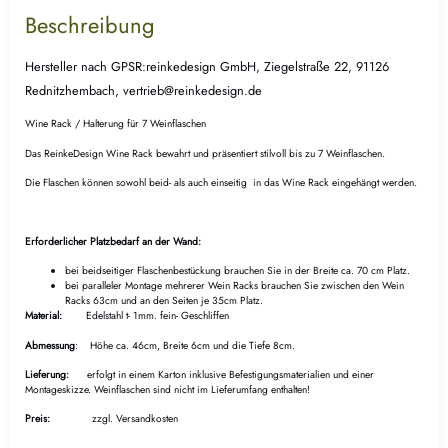
Beschreibung
Hersteller nach GPSR:reinkedesign GmbH, Ziegelstraße 22, 91126
Rednitzhembach, vertrieb@reinkedesign.de
Wine Rack / Halterung für 7 Weinflaschen
Das ReinkeDesign Wine Rack bewahrt und präsentiert stilvoll bis zu 7 Weinflaschen.
Die Flaschen können sowohl beid- als auch einseitig in das Wine Rack eingehängt werden.
Erforderlicher Platzbedarf an der Wand:
bei beidseitiger Flaschenbestückung brauchen Sie in der Breite ca. 70 cm Platz.
bei paralleler Montage mehrerer Wein Racks brauchen Sie zwischen den Wein
Racks 63cm und an den Seiten je 35cm Platz.
Material:
Edelstahl t- 1mm. fein- Geschliffen
Abmessung
: Höhe ca. 46cm, Breite 6cm und die Tiefe 8cm.
Lieferung:
erfolgt in einem Karton inklusive Befestigungsmaterialien und einer
Montageskizze. Weinflaschen sind nicht im Lieferumfang enthalten!
Preis:
zzgl. Versandkosten