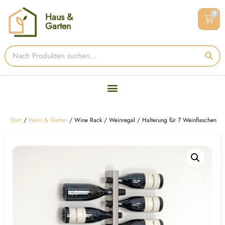
0
Haus &
Garten
Start
/
Heim & Garten
/ Wine Rack / Weinregal / Halterung für 7 Weinflaschen