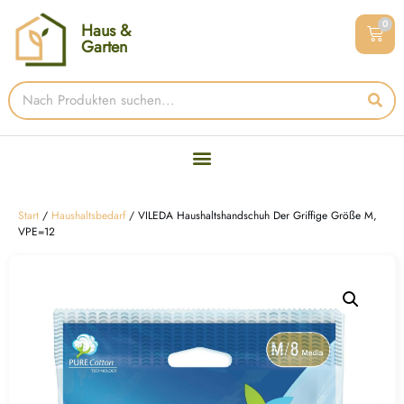
0
Haus &
Garten
Start
/
Haushaltsbedarf
/ VILEDA Haushaltshandschuh Der Griffige Größe M,
VPE=12