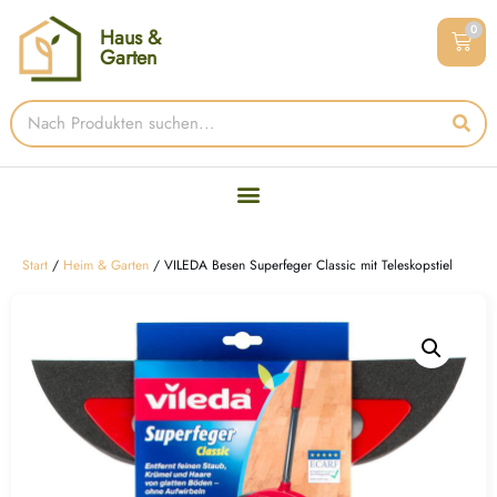
0
Haus &
Garten
Start
/
Heim & Garten
/ VILEDA Besen Superfeger Classic mit Teleskopstiel