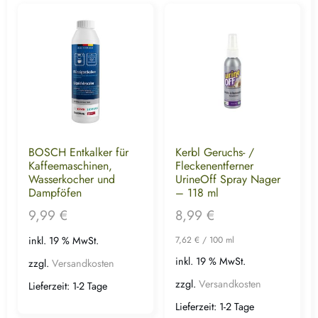
BOSCH Entkalker für
Kerbl Geruchs- /
Kaffeemaschinen,
Fleckenentferner
Wasserkocher und
UrineOff Spray Nager
Dampföfen
– 118 ml
9,99
€
8,99
€
inkl. 19 % MwSt.
7,62
€
/
100
ml
inkl. 19 % MwSt.
zzgl.
Versandkosten
zzgl.
Versandkosten
Lieferzeit:
1-2 Tage
Lieferzeit:
1-2 Tage