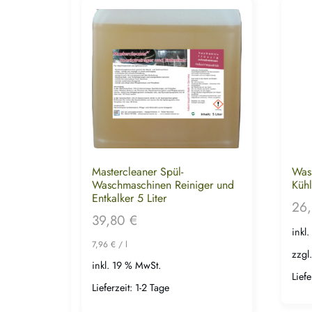
Mastercleaner Spül-
Wass
Waschmaschinen Reiniger und
Kühl
Entkalker 5 Liter
26
39,80
€
inkl
7,96
€
/
l
zzgl
inkl. 19 % MwSt.
Liefe
Lieferzeit:
1-2 Tage