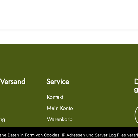
 Versand
Service
D
g
Kontakt
Mein Konto
ung
Warenkorb
r
Wunschliste
e Daten in Form von Cookies, IP Adressen und Server Log Files verarb