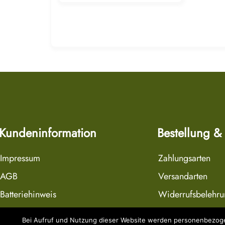
Kundeninformation
Bestellung &
Impressum
Zahlungsarten
AGB
Versandarten
Batteriehinweis
Widerrufsbelehr
Datenschutzerklärung
Widerrufsformula
Bei Aufruf und Nutzung dieser Website werden personenbezogen