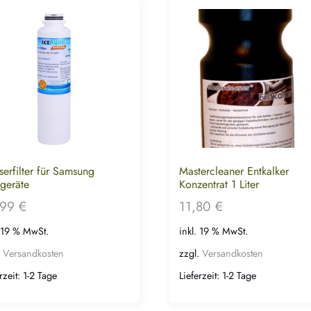
erfilter für Samsung
Mastercleaner Entkalker
geräte
Konzentrat 1 Liter
,99
€
11,80
€
. 19 % MwSt.
inkl. 19 % MwSt.
.
Versandkosten
zzgl.
Versandkosten
rzeit:
1-2 Tage
Lieferzeit:
1-2 Tage