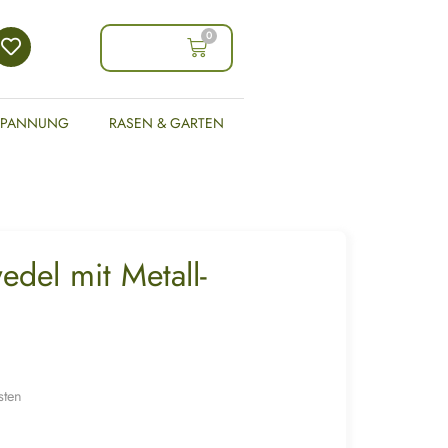
0
0,00
€
SPANNUNG
RASEN & GARTEN
del mit Metall-
sten