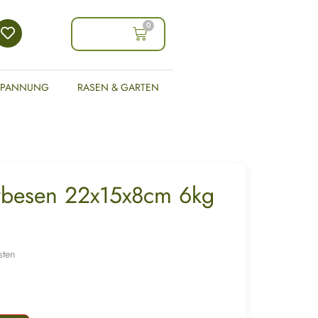
0
0,00
€
SPANNUNG
RASEN & GARTEN
besen 22x15x8cm 6kg
sten