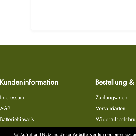
Kundeninformation
Bestellung &
Impressum
Zahlungsarten
AGB
Versandarten
Batteriehinweis
Widerrufsbelehr
Datenschutzerklärung
Widerrufsformula
Bei Aufruf und Nutzung dieser Website werden personenbezogen