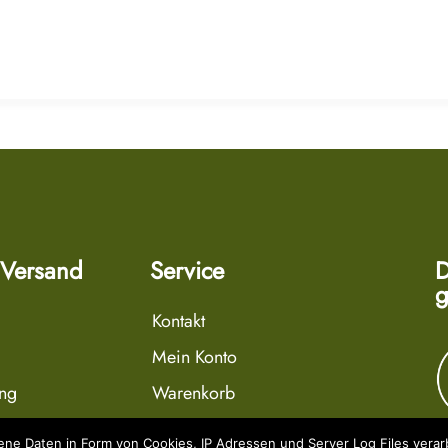
 Versand
Service
D
g
Kontakt
Mein Konto
ung
Warenkorb
r
Wunschliste
e Daten in Form von Cookies, IP Adressen und Server Log Files verarb