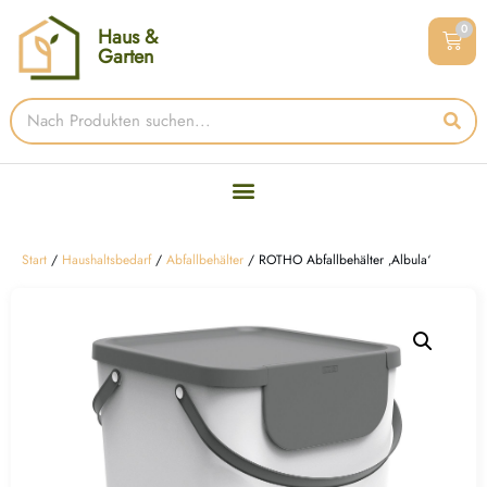
0
Haus &
Garten
Start
/
Haushaltsbedarf
/
Abfallbehälter
/ ROTHO Abfallbehälter ‚Albula‘