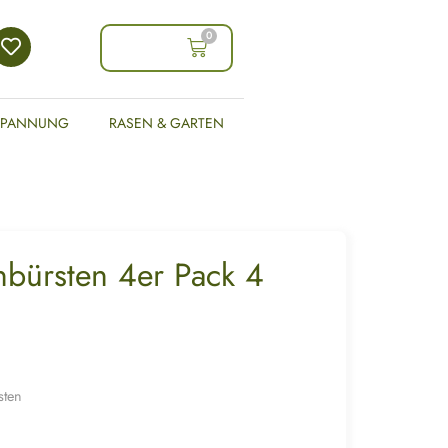
0
0,00
€
SPANNUNG
RASEN & GARTEN
ürsten 4er Pack 4
sten