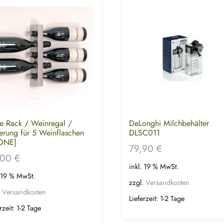
e Rack / Weinregal /
DeLonghi Milchbehälter
erung für 5 Weinflaschen
DLSC011
ONE]
79,90
€
,00
€
inkl. 19 % MwSt.
. 19 % MwSt.
zzgl.
Versandkosten
.
Versandkosten
Lieferzeit:
1-2 Tage
rzeit:
1-2 Tage