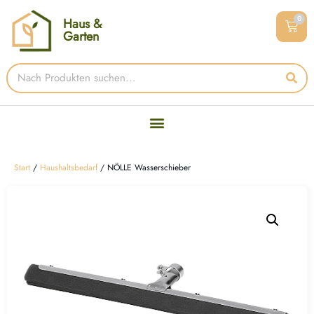
0
Haus &
Garten
Start
/
Haushaltsbedarf
/ NÖLLE Wasserschieber