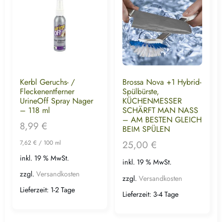
Kerbl Geruchs- /
Brossa Nova +1 Hybrid-
Fleckenentferner
Spülbürste,
UrineOff Spray Nager
KÜCHENMESSER
– 118 ml
SCHÄRFT MAN NASS
– AM BESTEN GLEICH
8,99
€
BEIM SPÜLEN
25,00
€
7,62
€
/
100
ml
inkl. 19 % MwSt.
inkl. 19 % MwSt.
zzgl.
Versandkosten
zzgl.
Versandkosten
Lieferzeit:
1-2 Tage
Lieferzeit:
3-4 Tage