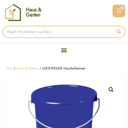
0
Haus &
Garten
Start
/
Heim & Garten
/ LOCKWEILER Haushaltseimer