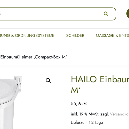
RUNG & ORDNUNGSSYSTEME
SCHILDER
MASSAGE & ENT
Einbaumülleimer ‚Compact-Box M‘
HAILO Einbaum
M‘
56,95
€
inkl. 19 % MwSt.
zzgl.
Versandko
Lieferzeit:
1-2 Tage