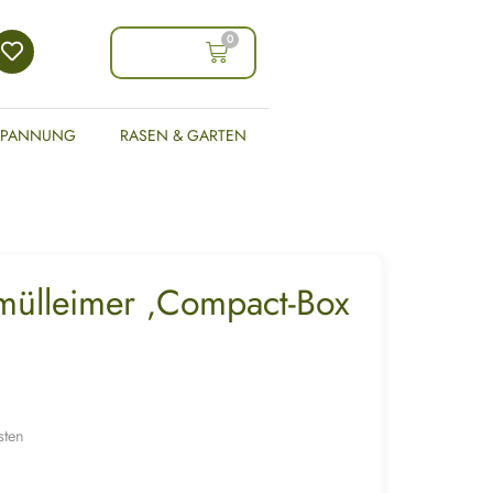
0
0,00
€
SPANNUNG
RASEN & GARTEN
ülleimer ‚Compact-Box
sten