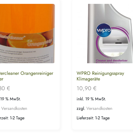
ercleaner Orangenreiniger
WPRO Reinigungsspray
er
Klimageräte
,80
€
10,90
€
. 19 % MwSt.
inkl. 19 % MwSt.
.
Versandkosten
zzgl.
Versandkosten
rzeit:
1-2 Tage
Lieferzeit:
1-2 Tage