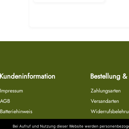
Kundeninformation
Bestellung &
Impressum
Zahlungsarten
AGB
Versandarten
Batteriehinweis
Widerrufsbelehr
Datenschutzerklärung
Widerrufsformula
Bei Aufruf und Nutzung dieser Website werden personenbezogen