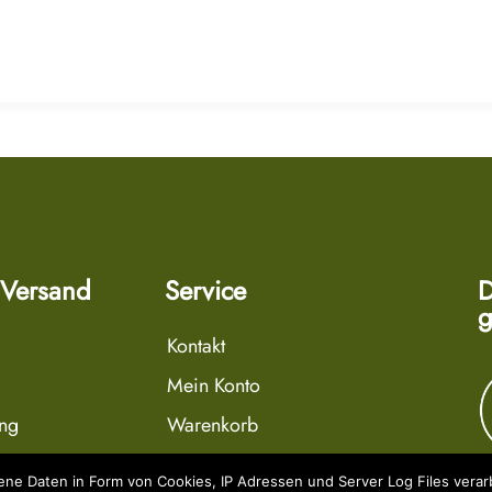
 Versand
Service
D
g
Kontakt
Mein Konto
ung
Warenkorb
r
Wunschliste
e Daten in Form von Cookies, IP Adressen und Server Log Files verarb