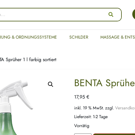
RUNG & ORDNUNGSSYSTEME
SCHILDER
MASSAGE & ENT
 Sprüher 1 l farbig sortiert
BENTA Sprüher 
17,95
€
inkl. 19 % MwSt.
zzgl.
Versandko
Lieferzeit:
1-2 Tage
Vorrätig