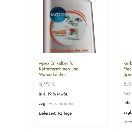
wpro Entkalker für
Kerb
Kaffemaschinen und
Flec
Wasserkocher
Spr
5,99
€
8,
inkl. 19 % MwSt.
7,62
inkl
zzgl.
Versandkosten
zzgl
Lieferzeit:
1-2 Tage
Liefe