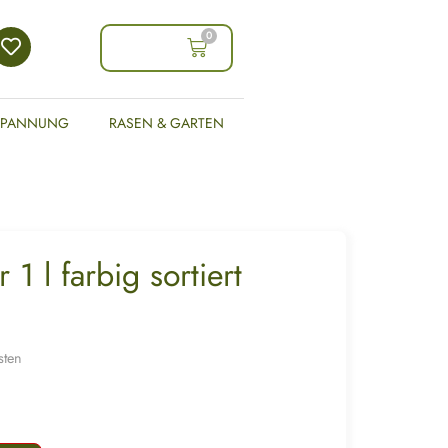
0
0,00
€
SPANNUNG
RASEN & GARTEN
1 l farbig sortiert
sten