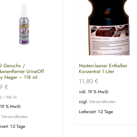
l Geruchs- /
Mastercleaner Entkalker
kenentferner UrineOff
Konzentrat 1 Liter
ay Nager – 118 ml
11,80
€
99
€
inkl. 19 % MwSt.
€
/
100
ml
zzgl.
Versandkosten
. 19 % MwSt.
Lieferzeit:
1-2 Tage
.
Versandkosten
rzeit:
1-2 Tage