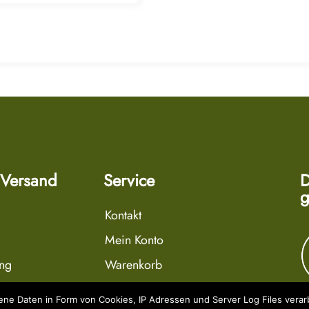
 Versand
Service
D
g
Kontakt
Mein Konto
ung
Warenkorb
r
Wunschliste
e Daten in Form von Cookies, IP Adressen und Server Log Files verarb