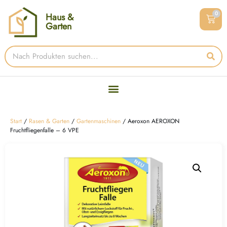
0
Haus &
Garten
Start
/
Rasen & Garten
/
Gartenmaschinen
/ Aeroxon AEROXON
Fruchtfliegenfalle – 6 VPE