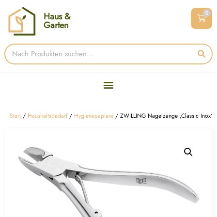
0
Haus &
Garten
Start
/
Haushaltsbedarf
/
Hygienepapiere
/ ZWILLING Nagelzange ‚Classic Inox‘