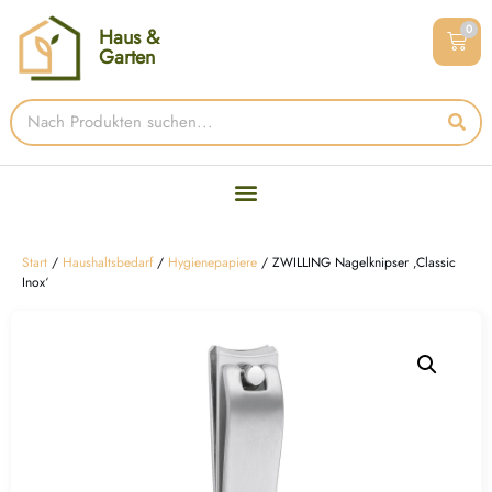
0
Haus &
Garten
Start
/
Haushaltsbedarf
/
Hygienepapiere
/ ZWILLING Nagelknipser ‚Classic
Inox‘