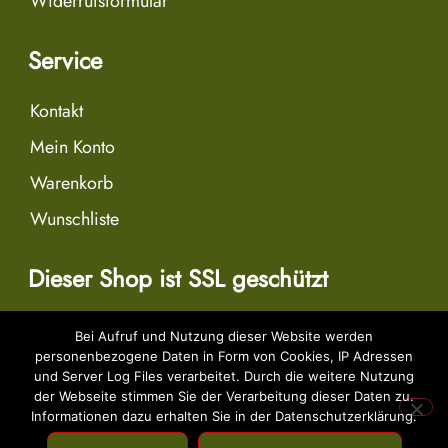
Widerrufsformular
Service
Kontakt
Mein Konto
Warenkorb
Wunschliste
Dieser Shop ist SSL geschützt
Bei Aufruf und Nutzung dieser Website werden
personenbezogene Daten in Form von Cookies, IP Adressen
Dies ist ein Demostore zu Testzwecken - es werden keine Bestellungen
und Server Log Files verarbeitet. Durch die weitere Nutzung
ausgeführt.
Verwerfen
der Webseite stimmen Sie der Verarbeitung dieser Daten zu.
Informationen dazu erhalten Sie in der Datenschutzerklärung.