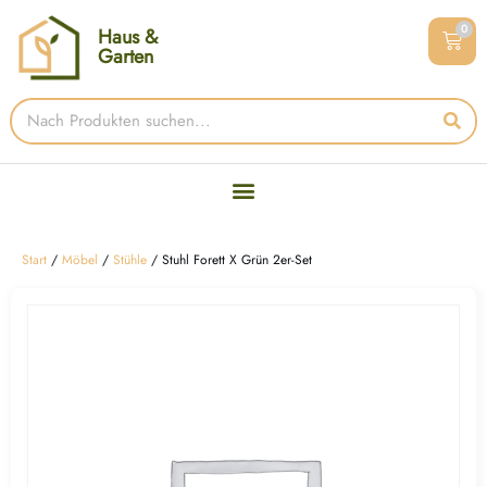
0
Haus &
Garten
Start
/
Möbel
/
Stühle
/ Stuhl Forett X Grün 2er-Set