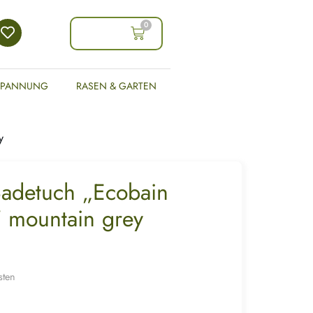
0
0,00
€
SPANNUNG
RASEN & GARTEN
y
Badetuch „Ecobain
 mountain grey
sten