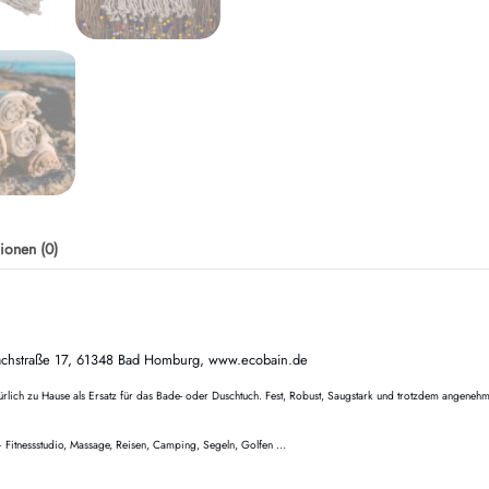
ionen (0)
achstraße 17, 61348 Bad Homburg, www.ecobain.de
atürlich zu Hause als Ersatz für das Bade- oder Duschtuch. Fest, Robust, Saugstark und trotzdem angene
 – Fitnessstudio, Massage, Reisen, Camping, Segeln, Golfen …