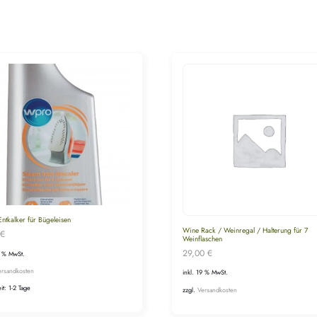
ntkalker für Bügeleisen
Wine Rack / Weinregal / Halterung für 7
€
Weinflaschen
29,00
€
9 % MwSt.
ersandkosten
inkl. 19 % MwSt.
eit:
1-2 Tage
zzgl.
Versandkosten