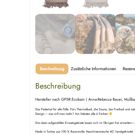
Beschreibung
Zusätzliche Informationen
Rezens
Beschreibung
Hersteller nach GPSR:Ecobain | Anna-Rebecca Bauer, Mußb
Das Pestemal für alle Fälle: Fürs Thermalbad, die Sauna, das Freibad und n
Design – was will man mehr? Am liebsten alle 6 Farben
Die oben aufgezählten Einsatzgebiete lassen sich im Übrigen frei erweitern
Made in Turkey aus 100 % Baumwolle, Maschinenwäsche 40°, handgeknotet.