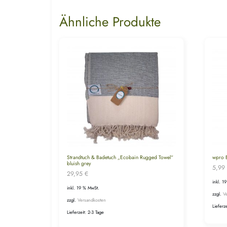
Ähnliche Produkte
Strandtuch & Badetuch „Ecobain Rugged Towel“
wpro E
bluish grey
5,99
29,95
€
inkl. 1
inkl. 19 % MwSt.
zzgl.
V
zzgl.
Versandkosten
Lieferz
Lieferzeit:
2-3 Tage