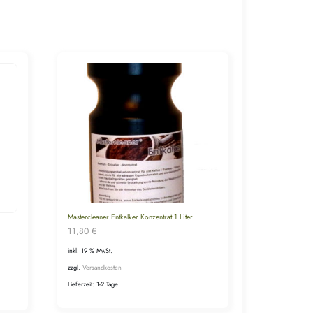
Mastercleaner Entkalker Konzentrat 1 Liter
11,80
€
inkl. 19 % MwSt.
zzgl.
Versandkosten
Lieferzeit:
1-2 Tage