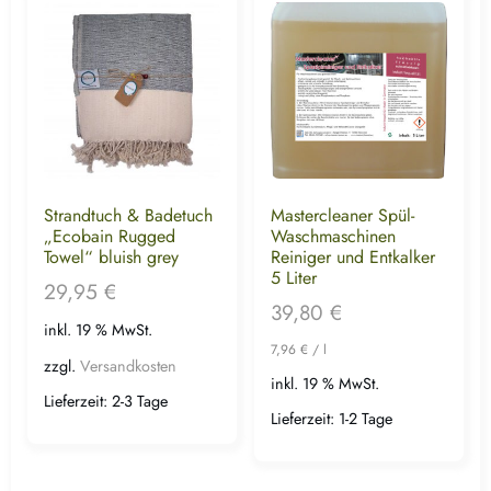
Strandtuch & Badetuch
Mastercleaner Spül-
„Ecobain Rugged
Waschmaschinen
Towel“ bluish grey
Reiniger und Entkalker
5 Liter
29,95
€
39,80
€
inkl. 19 % MwSt.
7,96
€
/
l
zzgl.
Versandkosten
inkl. 19 % MwSt.
Lieferzeit:
2-3 Tage
Lieferzeit:
1-2 Tage