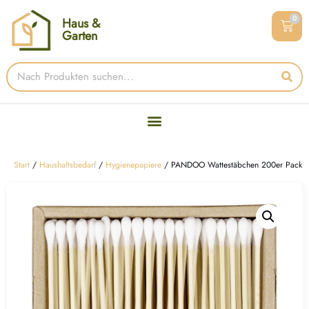
0
Haus &
Garten
Start
/
Haushaltsbedarf
/
Hygienepapiere
/ PANDOO Wattestäbchen 200er Pack