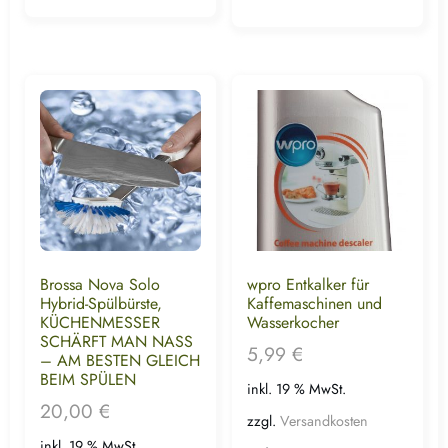
Brossa Nova Solo
wpro Entkalker für
Hybrid-Spülbürste,
Kaffemaschinen und
KÜCHENMESSER
Wasserkocher
SCHÄRFT MAN NASS
5,99
€
– AM BESTEN GLEICH
BEIM SPÜLEN
inkl. 19 % MwSt.
20,00
€
zzgl.
Versandkosten
inkl. 19 % MwSt.