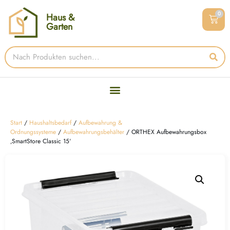
0
Haus &
Garten
Start
/
Haushaltsbedarf
/
Aufbewahrung &
Ordnungssysteme
/
Aufbewahrungsbehälter
/ ORTHEX Aufbewahrungsbox
‚SmartStore Classic 15‘