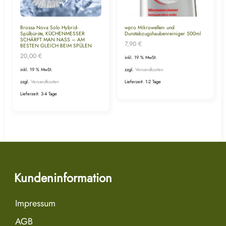
Brossa Nova Solo Hybrid-
wpro Mikrowellen- und
Spülbürste, KÜCHENMESSER
Dunstabzugshaubenreiniger 500ml
SCHÄRFT MAN NASS – AM
7,90
€
BESTEN GLEICH BEIM SPÜLEN
20,00
€
inkl. 19 % MwSt.
inkl. 19 % MwSt.
zzgl.
Versandkosten
zzgl.
Versandkosten
Lieferzeit:
1-2 Tage
Lieferzeit:
3-4 Tage
Kundeninformation
Impressum
AGB