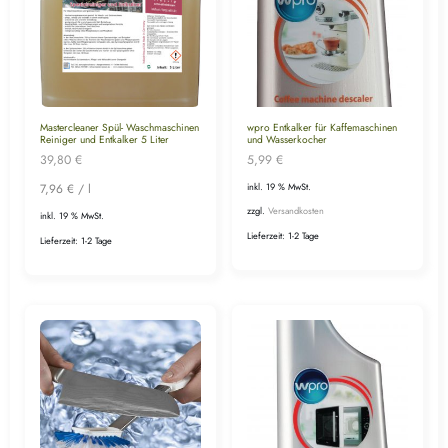
Mastercleaner Spül- Waschmaschinen
wpro Entkalker für Kaffemaschinen
Reiniger und Entkalker 5 Liter
und Wasserkocher
39,80
€
5,99
€
7,96
€
/
l
inkl. 19 % MwSt.
zzgl.
Versandkosten
inkl. 19 % MwSt.
Lieferzeit:
1-2 Tage
Lieferzeit:
1-2 Tage