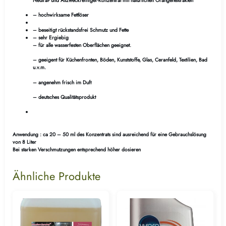
Neutral- und Allzweckreiniger-Konzentrat mit natürlichen Orangenextrakten
– hochwirksame Fettlöser
– beseitigt rückstandsfrei Schmutz und Fette
– sehr Ergiebig
– für alle wasserfesten Oberflächen geeignet.
– geeigent für Küchenfronten, Böden, Kunststoffe, Glas, Ceranfeld, Textilien, Bad
u.v.m.
– angenehm frisch im Duft
– deutsches Qualitätsprodukt
Anwendung : ca 20 – 50 ml des Konzentrats sind ausreichend für eine Gebrauchslösung
von 8 Liter
Bei starken Verschmutzungen entsprechend höher dosieren
Ähnliche Produkte