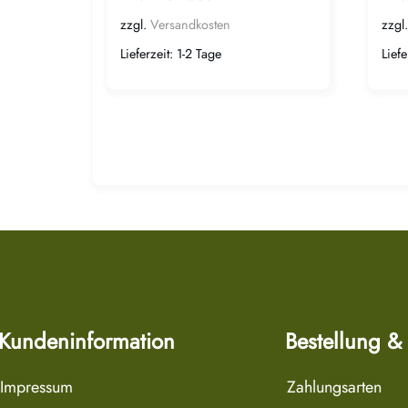
zzgl.
Versandkosten
zzgl
Lieferzeit:
1-2 Tage
Liefe
Kundeninformation
Bestellung &
Impressum
Zahlungsarten