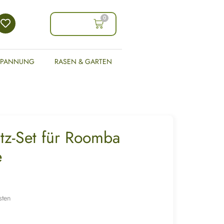
0
0,00
€
SPANNUNG
RASEN & GARTEN
tz-Set für Roomba
e
sten