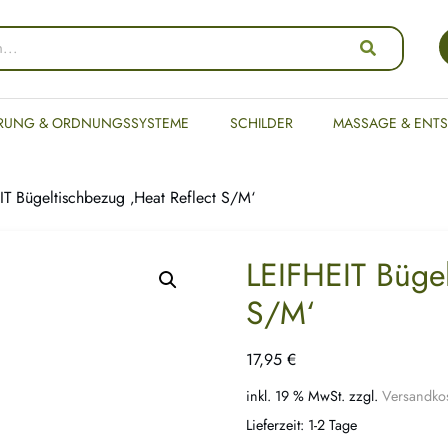
RUNG & ORDNUNGSSYSTEME
SCHILDER
MASSAGE & ENT
T Bügeltischbezug ‚Heat Reflect S/M‘
LEIFHEIT Bügel
S/M‘
17,95
€
inkl. 19 % MwSt.
zzgl.
Versandko
Lieferzeit:
1-2 Tage