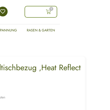
0
0,00
€
SPANNUNG
RASEN & GARTEN
tischbezug ‚Heat Reflect
sten