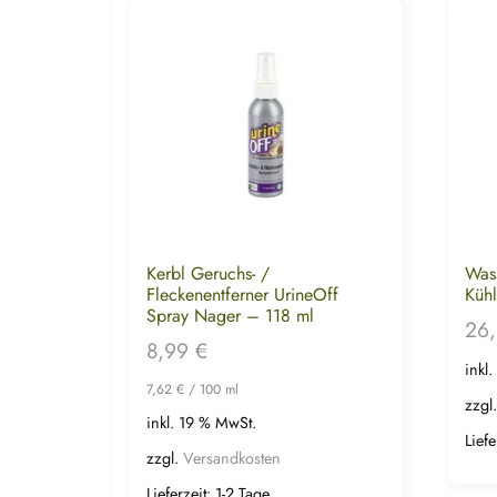
Kerbl Geruchs- /
Wass
Fleckenentferner UrineOff
Kühl
Spray Nager – 118 ml
26
8,99
€
inkl
7,62
€
/
100
ml
zzgl
inkl. 19 % MwSt.
Liefe
zzgl.
Versandkosten
Lieferzeit:
1-2 Tage