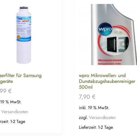
erfilter für Samsung
wpro Mikrowellen- und
geräte
Dunstabzugshaubenreiniger
500ml
,99
€
7,90
€
. 19 % MwSt.
inkl. 19 % MwSt.
.
Versandkosten
zzgl.
Versandkosten
rzeit:
1-2 Tage
Lieferzeit:
1-2 Tage