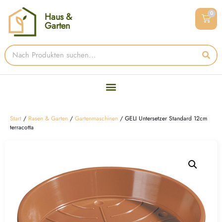
0
Haus &
Garten
Start
/
Rasen & Garten
/
Gartenmaschinen
/ GELI Untersetzer Standard 12cm
terracotta