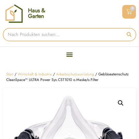
0
Haus &
Garten
Start
/
Wirtschaft & Industrie
/
Arbeitsschutzausrüstung
/ Gebläseatemschutz
CleanSpace™ ULTRA Power Sys.CST1010 o.Maske/o.Filter